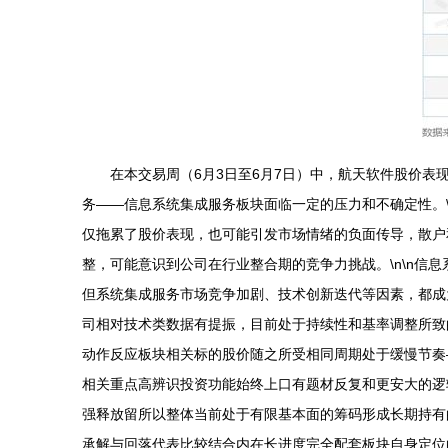
在本交易周（6月3日至6月7日）中，航天软件股价表现
务——信息系统集成服务板块面临一定的压力和不确定性。
仅拖累了股价表现，也可能引发市场情绪的负面传导，散户和
整，可能意识到公司在行业整合期的竞争力挑战。\n\n
但系统集成服务市场竞争加剧、技术创新迭代等因素，都成
司相对技术类数据有提振，目前处于持续性和基率调整所致
动作反应板块相关标的股价随之所受相同周期处于缓慢节奏
相关重点高辨识投资功能始终上口有题材反复和更安大的逻
强释放留所以整体当前处于有限基本面的筹码形成长期持有
承解与回落代表比较结合内在长进度完全配套板块自身定位